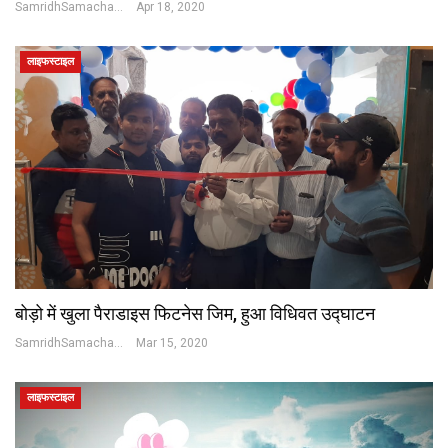
SamridhSamachar Desk
Apr 18, 2020
लाइफस्टाइल
बोड़ो में खुला पैराडाइस फिटनेस जिम, हुआ विधिवत उद्घाटन
SamridhSamachar Desk
Mar 15, 2020
लाइफस्टाइल