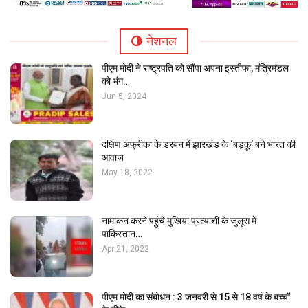
नेशनल
MAIN SLIDER
पीएम मोदी ने राष्ट्रपति को सौंपा अपना इस्तीफा, मंत्रिमंडल
बिजली दर में बढ़ोतरी का भाजयुमो ने जताया विरोध, फूंका
को भंग…
सीएम…
Jun 5, 2024
दक्षिण अफ्रीका के डरबन में झारखंड के ‘बड़कू’ बने भारत की
आवाज
May 18, 2022
नामांकन करने पहुंचे मुखिया प्रत्याशी के जुलूस में
पाकिस्तान…
Apr 21, 2022
MAIN SLIDER
पीएम मोदी का संबोधन : 3 जनवरी से 15 से 18 वर्ष के बच्चों
पूर्व सीएम की रिहाई की मांग, आदिवासी समाज ने निकाली रैली