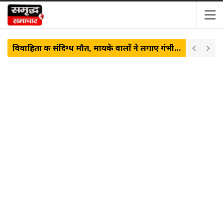
विवाहिता की संदिग्ध मौत, मायके वालों ने लगाए गंभीर आरोप