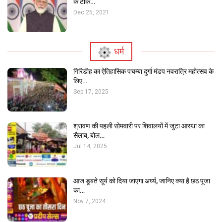
के टीके…
Dec 25, 2021
धर्म
गिरिडीह का ऐतिहासिक पचम्बा दुर्गा मंडप नवरात्रि महोत्सव के
लिए…
Sep 17, 2025
MAIN SLIDER
श्रावण की पहली सोमवारी पर शिवालयों में जुटा आस्था का
भाकपा माले ने बेंगाबाद के बड़कीटांड में की बैठक, ब्रांच
सैलाब, बोल…
Jul 14, 2025
कमिटी…
आज डूबते सूर्य को दिया जाएगा अर्घ्य, जानिए क्या है छठ पूजा
का…
Nov 7, 2024