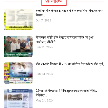
स्वास्थ्य
बच्चों की मौत के बाद झारखंड में तीन कफ सिरप बैन, स्वास्थ्य
विभाग…
MAIN SLIDER
Oct 7, 2025
गिरिडीह जिला प्रशासन ने सांसद साक्षी महाराज को रोका,…
विश्वनाथ नर्सिंग होम में बृहत रक्तदान शिविर का हुआ
आयोजन, डीसी ने…
Jun 21, 2025
बीते 24 घंटे में भारत में 269 नए कोरोना केस और 9 मौतें दर्ज,
…
Jun 14, 2025
LATEST NEWS
29 मई को मैक्स फार्मा में नि:शुल्क स्वास्थ्य जांच शिविर,
मेडिकेंट…
सामाजिक दूरी का पालन करते हुए कार्मेल स्कूल में किया गया…
May 24, 2024