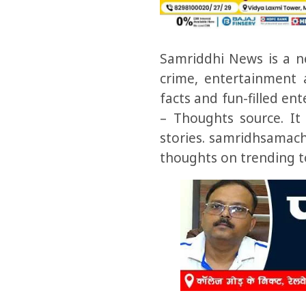
Samriddhi News is a ne
crime, entertainment 
facts and fun-filled en
– Thoughts source.
It
stories.
samridhsamacha
thoughts on trending t