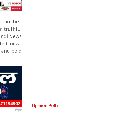
 politics,
r truthful
Hindi News
ated news
 and bold
Opinion Poll
विज्ञापन