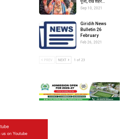
पूजा, देखें शहर…
Sep 10, 2021
Giridih News
Bulletin 26
February
Feb 26, 2021
PREV
NEXT
1 of 23
tube
n us on Youtube