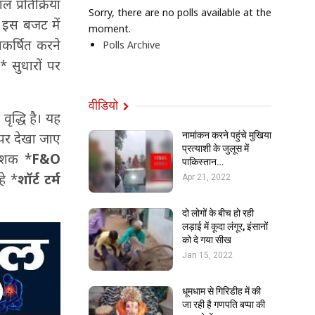
ल प्रतिक्रिया
Sorry, there are no polls available at the
। इस बजट में
moment.
कर्षित करने
Polls Archive
* सुधारों पर
वीडियो
ं वृद्धि है। यह
नामांकन करने पहुंचे मुखिया
पर देखा जाए
प्रत्याशी के जुलूस में
वेशक *
F&O
पाकिस्तान…
े *
शॉर्ट टर्म
Apr 21, 2022
दो लोगों के बीच हो रही
लड़ाई में कूदा लंगूर, इंसानों
को दे गया सीख
Jan 15, 2022
धूमधाम से गिरिडीह में की
जा रही है गणपति बप्पा की