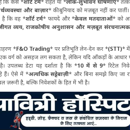
है कि कैसे *
शॉर्ट टर्म
* राहत या *
लोक-लुभावन घोषणाएँ
* तत्का
र्थव्यवस्था और बाज़ार
* की बुनियाद को मज़बूत नहीं कर पातीं
ा है कि वह *
शॉर्ट टर्म
* फायदे और *
केवल मतदाताओं
* को आ
ंजीगत व्यय, राजकोषीय अनुशासन और मज़बूत संरचनात्मक
दाहरण *
F&O Trading
* पर प्रतिभूति लेन-देन कर *
(STT)
* मे
े एक वर्ग को असहज लग सकता है, लेकिन यदि आँकड़ों के आधार 
 है। उपलब्ध डेटा यह दर्शाता है कि *
10 में से 9
* रिटेल नि
 हैं। ऐसे में *
अत्यधिक सट्टेबाज़ी
* और बिना समझे किए जा रह
ल ज़रूरी है, बल्कि निवेशकों के हित में भी है।