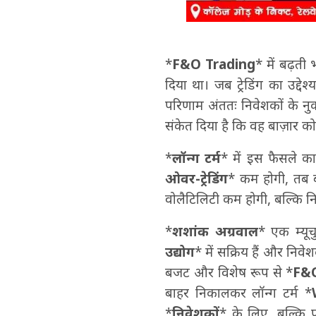
*
F&O Trading
* में बढ़ती
दिया था। जब ट्रेडिंग का उद्द
परिणाम अंततः निवेशकों के नु
संकेत दिया है कि वह बाज़ार क
*
लॉन्ग टर्म
* में इस फैसले का
ओवर-ट्रेडिंग
* कम होगी, तब ब
वोलैटिलिटी कम होगी, बल्कि न
*
शशांक अग्रवाल
* एक म्यूच
उद्योग
* में सक्रिय हैं और नि
बजट और विशेष रूप से *
F&O
बाहर निकालकर लॉन्ग टर्म *
*
निवेशकों
* के लिए, बल्कि पू