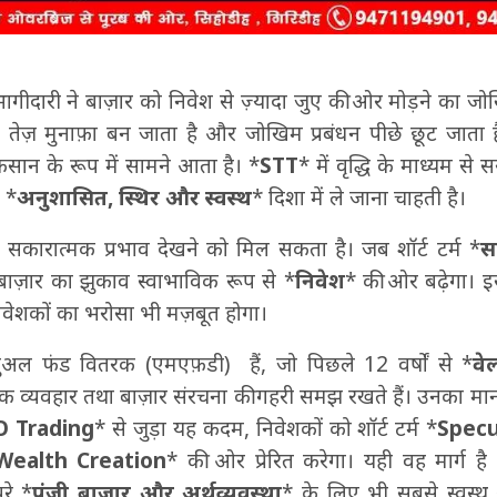
 भागीदारी ने बाज़ार को निवेश से ज़्यादा जुए की ओर मोड़ने का ज
ेश्य तेज़ मुनाफ़ा बन जाता है और जोखिम प्रबंधन पीछे छूट जाता
कसान के रूप में सामने आता है। *
STT
* में वृद्धि के माध्यम से स
ो *
अनुशासित, स्थिर और स्वस्थ
* दिशा में ले जाना चाहती है।
 सकारात्मक प्रभाव देखने को मिल सकता है। जब शॉर्ट टर्म *
स
ाज़ार का झुकाव स्वाभाविक रूप से *
निवेश
* की ओर बढ़ेगा। 
िवेशकों का भरोसा भी मज़बूत होगा।
ुअल फंड वितरक (एमएफ़डी) हैं, जो पिछले 12 वर्षों से *
वेल
वेशक व्यवहार तथा बाज़ार संरचना की गहरी समझ रखते हैं। उनका मा
 Trading
* से जुड़ा यह कदम, निवेशकों को शॉर्ट टर्म *
Specu
Wealth Creation
* की ओर प्रेरित करेगा। यही वह मार्ग ह
रे *
पूंजी बाज़ार और अर्थव्यवस्था
* के लिए भी सबसे स्वस्