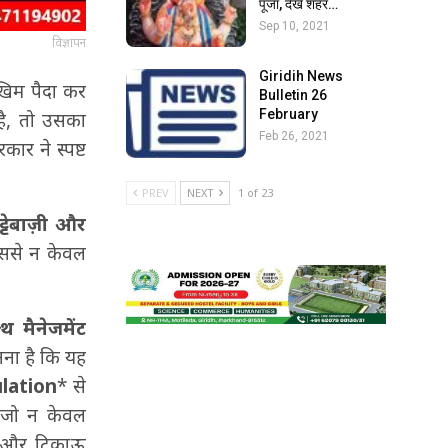
पूजा, देखें शहर…
Sep 10, 2021
विज्ञापन
Giridih News
ोखिम पैदा कर
Bulletin 26
February
 है, तो उसका
Feb 26, 2021
रकार ने स्पष्ट
PREV
NEXT
1 of 23
ट्टेबाज़ी और
इससे न केवल
्थ मैनेजमेंट
नना है कि यह
lation
* से
ै जो न केवल
थ और टिकाऊ