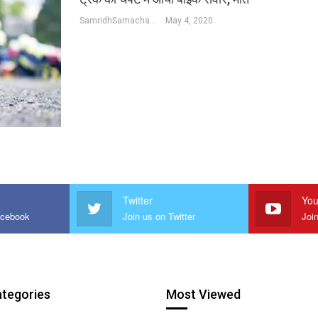
SamridhSamachar Desk
May 4, 2020
Twitter
You
acebook
Join us on Twitter
Joi
ategories
Most Viewed