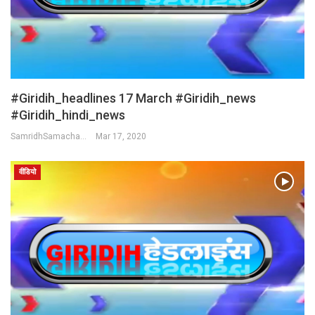
#Giridih_headlines 17 March #Giridih_news
#giridih_hindi_news
SamridhSamachar Desk
Mar 17, 2020
वीडियो