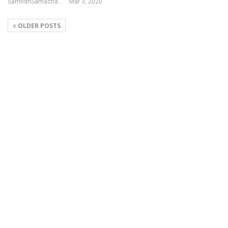
SamridhSamachar Desk
Mar 3, 2020
OLDER POSTS