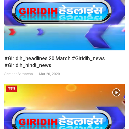
#Giridih_headlines 20 March #Giridih_news
#giridih_hindi_news
SamridhSamachar Desk
Mar 20, 2020
वीडियो