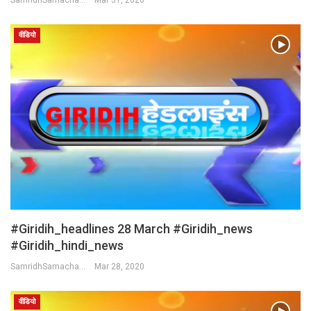
वीडियो
#Giridih_headlines 28 March #Giridih_news
#giridih_hindi_news
SamridhSamachar Desk
Mar 28, 2020
वीडियो