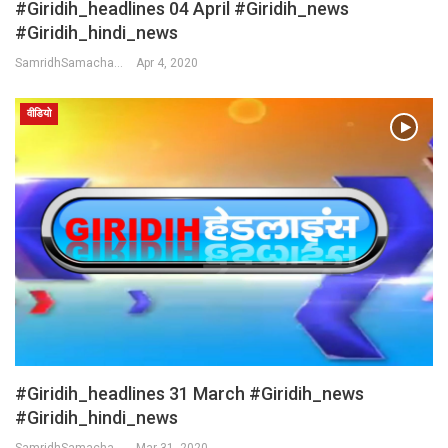
#Giridih_headlines 04 April #Giridih_news
#giridih_hindi_news
SamridhSamachar Desk
Apr 4, 2020
वीडियो
#Giridih_headlines 31 March #Giridih_news
#giridih_hindi_news
SamridhSamachar Desk
Mar 31, 2020