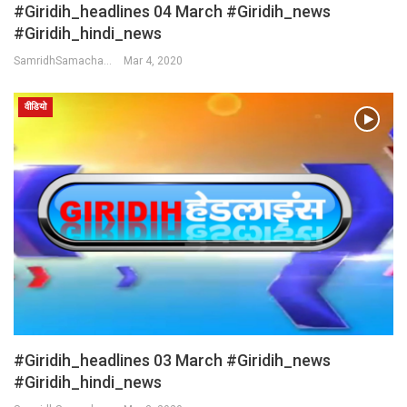
#Giridih_headlines 04 March #Giridih_news
#giridih_hindi_news
SamridhSamachar Desk
Mar 4, 2020
वीडियो
#Giridih_headlines 03 March #Giridih_news
#giridih_hindi_news