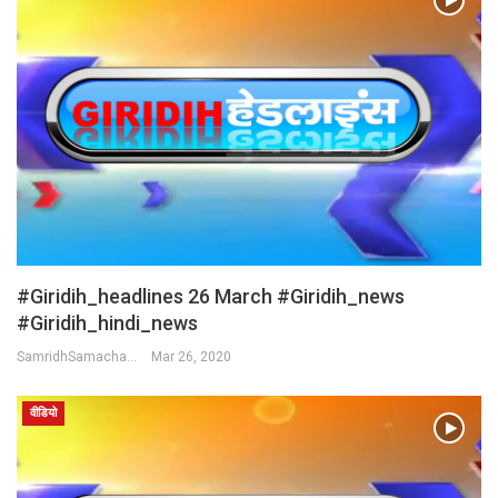
#Giridih_headlines 26 March #Giridih_news
#giridih_hindi_news
SamridhSamachar Desk
Mar 26, 2020
वीडियो