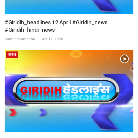
#Giridih_headlines 12 April #Giridih_news
#giridih_hindi_news
SamridhSamachar Desk
Apr 12, 2020
वीडियो