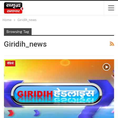
Home
Giridih_news
Browsing Tag
Giridih_news
वीडियो