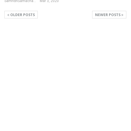
SamridhSamachar Desk
Mar 3, 2020
OLDER POSTS
NEWER POSTS