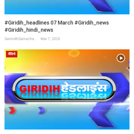
#Giridih_headlines 07 March #Giridih_news
#giridih_hindi_news
SamridhSamachar Desk
Mar 7, 2020
वीडियो