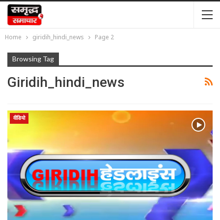
Home
giridih_hindi_news
Page 2
Browsing Tag
Giridih_hindi_news
वीडियो