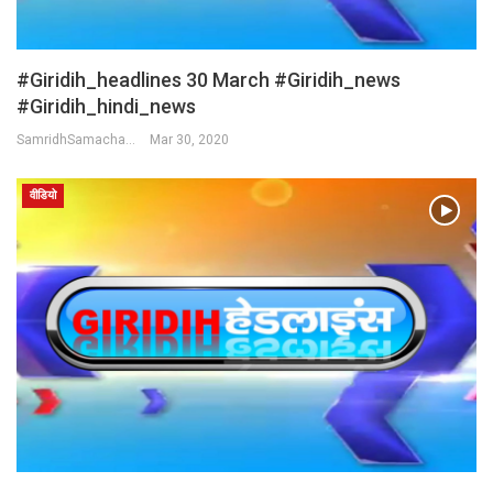
#Giridih_headlines 30 March #Giridih_news
#giridih_hindi_news
SamridhSamachar Desk
Mar 30, 2020
वीडियो