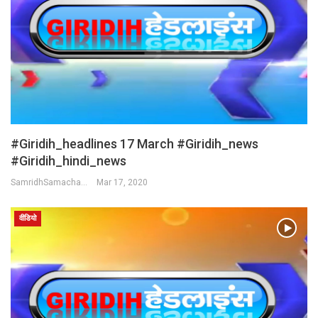
#Giridih_headlines 17 March #Giridih_news
#giridih_hindi_news
SamridhSamachar Desk
Mar 17, 2020
वीडियो