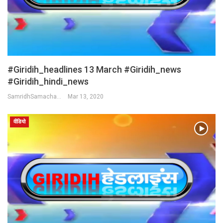
#Giridih_headlines 13 March #Giridih_news
#giridih_hindi_news
SamridhSamachar Desk
Mar 13, 2020
वीडियो