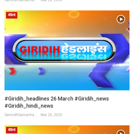
वीडियो
#Giridih_headlines 26 March #Giridih_news
#giridih_hindi_news
SamridhSamachar Desk
Mar 26, 2020
वीडियो