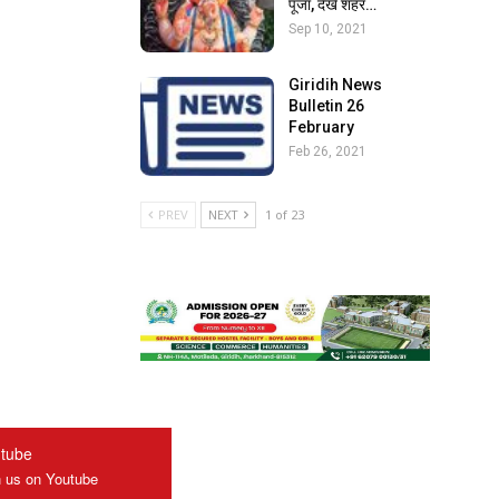
पूजा, देखें शहर…
Sep 10, 2021
Giridih News
Bulletin 26
February
Feb 26, 2021
PREV
NEXT
1 of 23
tube
n us on Youtube