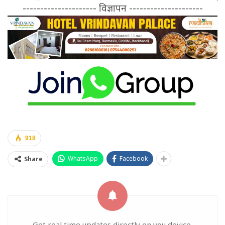
--------------------- विज्ञापन ---------------------
918
WhatsApp
Facebook
Share
Get real time updates directly on you device,