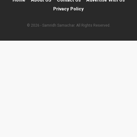
Home
About US
Contact Us
Advertise With Us
Privacy Policy
© 2026 - Samridh Samachar. All Rights Reserved.