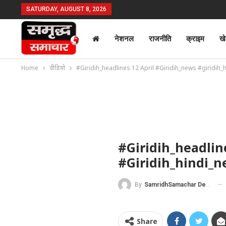
SATURDAY, AUGUST 8, 2026
नेशनल
राजनीति
क्राइम
ख
Home
वीडियो
#Giridih_headlines 12 April #Giridih_news #giridih_
#Giridih_headlin
#giridih_hindi_
By
SamridhSamachar Desk
Share