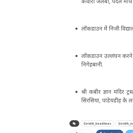
कचोरी जलेबी, पैदल मार्च
लॉकडाउन में निजी विद्या
लॉकडाउन उल्लंघन करने व
निगेहबानी.
श्री कबीर ज्ञान मंदिर 
सिरसिया, पांडेयडीह के 
Giridih_headlines
Giridih_