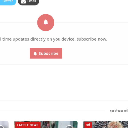
Twitter
Email
l time updates directly on you device, subscribe now.
Subscribe
इस लेखक की 
LATEST NEWS
धर्म