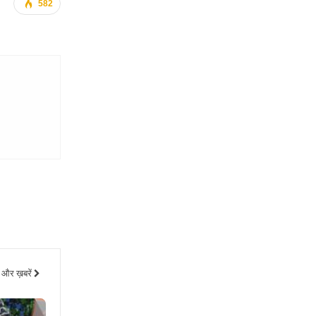
582
और ख़बरें