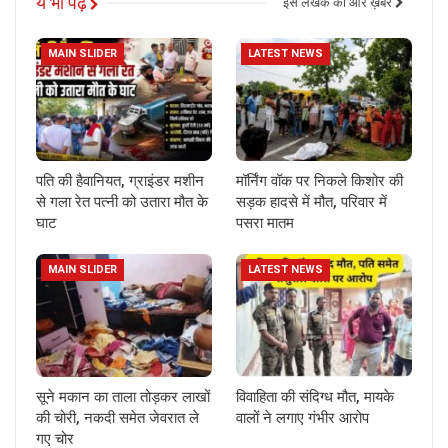
ये भी पढ़ें
इस लेखक की और ख़बरें
MAIN SLIDER
LATEST NEWS
पति की हैवानियत, ग्राइंडर मशीन
मॉर्निंग वॉक पर निकले किशोर की
से गला रेत पत्नी को उतारा मौत के
सड़क हादसे में मौत, परिवार में
घाट
पसरा मातम
MAIN SLIDER
LATEST NEWS
सूने मकान का ताला तोड़कर लाखों
विवाहिता की संदिग्ध मौत, मायके
की चोरी, नकदी समेत जेवरात ले
वालों ने लगाए गंभीर आरोप
गए चोर