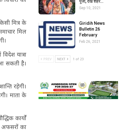
पूजा, देखें शहर…
Sep 10, 2021
िसी मित्र के
Giridih News
Bulletin 26
 समाचार मिल
February
गी।
Feb 26, 2021
विदेश यात्रा
PREV
NEXT
1 of 23
ी आ सकती है।
ान्ति‍ रहेगी।
हेगी। माता के
द्धिक कार्यों
ें अफसरों का