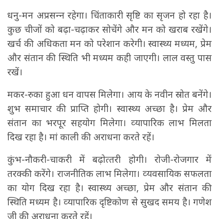
धनु-मन अप्रसन्‍न रहेगा। चिंताकारी सृष्टि का सृजन हो रहा है।
कुछ चीजों को बढ़ा-चढ़ाकर सोचेंगे और मन को खराब रखेंगे।
खर्च की अधिकता मन को परेशान करेगी। स्‍वास्‍थ्‍य मध्‍यम, प्रेम
और संतान की स्थिति भी मध्‍यम कही जाएगी। लाल वस्‍तु पास
रखें।
मकर-रुका हुआ धन वापस मिलेगा। आय के नवीन स्रोत बनेंगे।
शुभ समाचार की प्राप्ति होगी। स्‍वास्‍थ्‍य अच्‍छा है। प्रेम और
संतान का भरपूर सहयोग मिलेगा। व्‍यापारिक लाभ मिलता
दिख रहा है। मां काली की अराधना करते रहें।
कुंभ-नौकरी-चाकरी में बढ़ोत्‍तरी होगी। रोजी-रोजगार में
तरक्‍की करेंगे। राजनीतिक लाभ मिलेगा। व्‍यवसायिक सफलता
का योग दिख रहा है। स्‍वास्‍थ्‍य अच्‍छा, प्रेम और संतान की
स्थिति मध्‍यम है। व्‍यापारिक दृष्टिकोण से सुखद समय है। गणेश
जी की अराधना करते रहें।