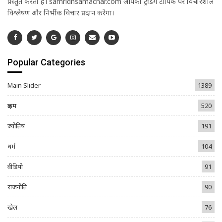
प्रस्तुत करता है। samridhsamachar.com आपको ट्रेंडिंग टॉपिक पर विचारशील
विश्लेषण और निर्भीक विचार प्रदान करेगा।
Popular Categories
Main Slider
1389
क्राइम
520
ज्योतिष
191
धर्म
104
वीडियो
91
राजनीति
90
खेल
76