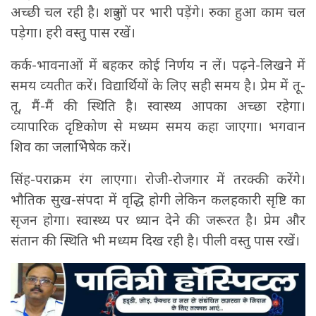
अच्‍छी चल रही है। शत्रुओं पर भारी पड़ेंगे। रुका हुआ काम चल
पड़ेगा। हरी वस्‍तु पास रखें।
कर्क-भावनाओं में बहकर कोई निर्णय न लें। पढ़ने-लिखने में
समय व्‍यतीत करें। विद्यार्थियों के लिए सही समय है। प्रेम में तू-
तू, मैं-मैं की स्थिति है। स्‍वास्‍थ्‍य आपका अच्‍छा रहेगा।
व्‍यापारिक दृष्टिकोण से मध्‍यम समय कहा जाएगा। भगवान
शिव का जलाभिेषेक करें।
सिंह-पराक्रम रंग लाएगा। रोजी-रोजगार में तरक्‍की करेंगे।
भौतिक सुख-संपदा में वृद्ध‍ि होगी लेकिन कलहकारी सृष्टि का
सृजन होगा। स्‍वास्‍थ्‍य पर ध्‍यान देने की जरूरत है। प्रेम और
संतान की स्थिति भी मध्‍यम दिख रही है। पीली वस्‍तु पास रखें।