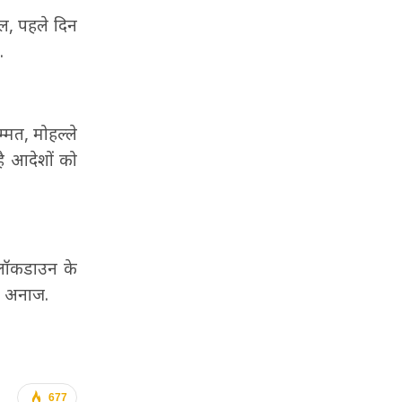
ल, पहले दिन
.
म्मत, मोहल्ले
ै आदेशों को
 लॉकडाउन के
या अनाज.
677