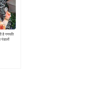
ही है गणपति
 पंडालों