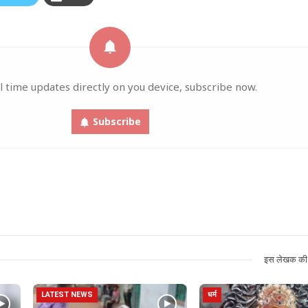
l time updates directly on you device, subscribe now.
Subscribe
इस लेखक की 
LATEST NEWS
धर्म