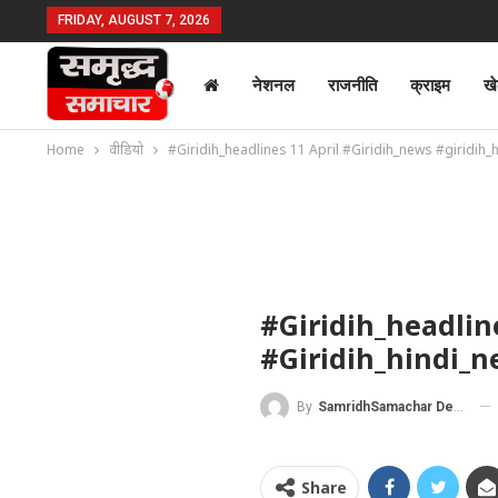
FRIDAY, AUGUST 7, 2026
नेशनल
राजनीति
क्राइम
ख
Home
वीडियो
#Giridih_headlines 11 April #Giridih_news #giridih_
#Giridih_headlin
#giridih_hindi_
By
SamridhSamachar Desk
Share