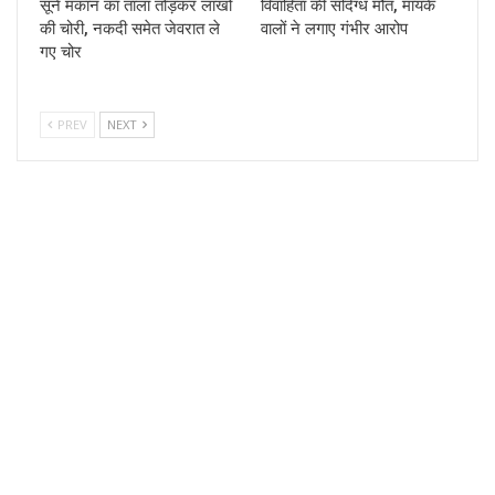
सूने मकान का ताला तोड़कर लाखों
विवाहिता की संदिग्ध मौत, मायके
की चोरी, नकदी समेत जेवरात ले
वालों ने लगाए गंभीर आरोप
गए चोर
PREV
NEXT