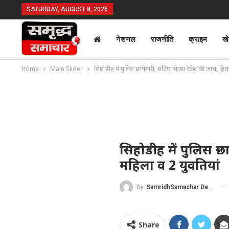
SATURDAY, AUGUST 8, 2026
नेशनल
राजनीति
क्राइम
ख
Home
Main Slider
सिहोडीह में पुलिस छापेमारी, संदिग्ध सेक्स रैकेट की जांच, हिर
सिहोडीह में पुलिस छाप
महिला व 2 युवतियां
By
SamridhSamachar Desk
Share