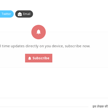
Twitter
Email
l time updates directly on you device, subscribe now.
Subscribe
इस लेखक की 