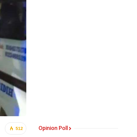
Opinion Poll
512