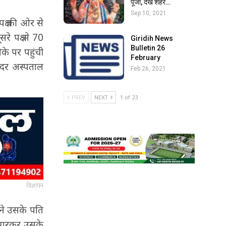
पूजा, देखें शहर…
Sep 10, 2021
क्ष की ओर से
 पक्ष से 70
Giridih News
Bulletin 26
के पर पहुंची
February
सदर अस्पताल
Feb 26, 2021
PREV
NEXT
1 of 23
विज्ञापन
 ने उसके पति
 मारकर उसके