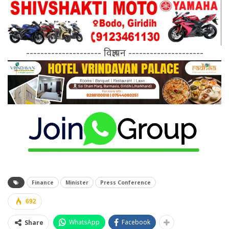
--------------------- विज्ञापन ---------------------
Finance
Minister
Press Conference
692
WhatsApp
Facebook
Share