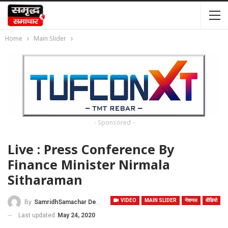
Home
Main Slider
- Sponsored -
Live : Press Conference By
Finance Minister Nirmala
Sitharaman
VIDEO
MAIN SLIDER
नेशनल
वीडियो
By
SamridhSamachar Desk
Last updated
May 24, 2020