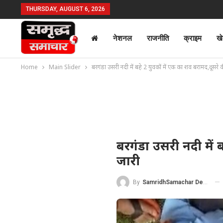
THURSDAY, AUGUST 6, 2026
नेशनल
राजनीति
क्राइम
ख
Home
Main Slider
बरगंडा उसरी नदी में बहे 2 युवकों में एक का शव बरामद,दूसरे
बरगंडा उसरी नदी में
जारी
By
SamridhSamachar Desk