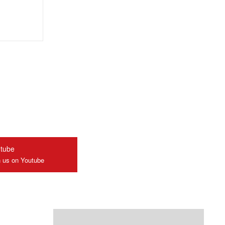
tube
n us on Youtube