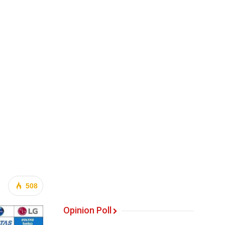
508
Opinion Poll