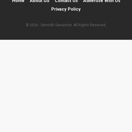
Home
About US
Contact Us
Advertise With Us
Privacy Policy
© 2026 - Samridh Samachar. All Rights Reserved.