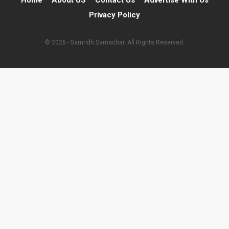
Home
About US
Contact Us
Advertise With Us
Privacy Policy
© 2026 - Samridh Samachar. All Rights Reserved.