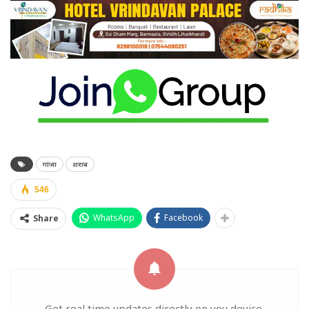
गांजा
शराब
546
WhatsApp
Facebook
Share
Get real time updates directly on you device,