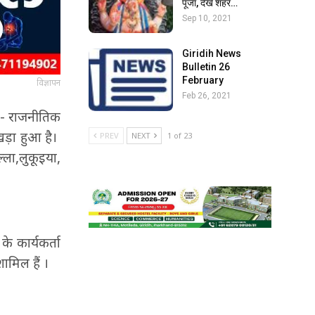
पूजा, देखें शहर…
Sep 10, 2021
Giridih News
Bulletin 26
February
विज्ञापन
Feb 26, 2021
िक- राजनीतिक
खड़ा हुआ है।
PREV
NEXT
1 of 23
्ला,लुकूइया,
े कार्यकर्ता
मिल हैं ।