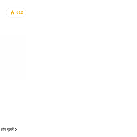
612
और ख़बरें