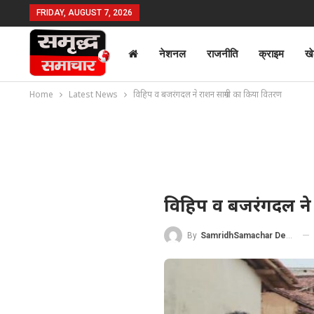
FRIDAY, AUGUST 7, 2026
नेशनल
राजनीति
क्राइम
ख
Home
Latest News
विहिप व बजरंगदल ने राशन साम्रगी का किया वितरण
विहिप व बजरंगदल ने 
By
SamridhSamachar Desk