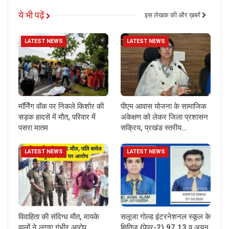
ये भी पढ़ें
इस लेखक की और ख़बरें
LATEST NEWS
LATEST NEWS
मॉर्निंग वॉक पर निकले किशोर की
पीएम आवास योजना के सामाजिक
सड़क हादसे में मौत, परिवार में
अंकेक्षण को लेकर जिला प्रशासन
पसरा मातम
सक्रिय, प्रखंड स्तरीय…
LATEST NEWS
LATEST NEWS
विवाहिता की संदिग्ध मौत, मायके
सलूजा गोल्ड इंटरनेशनल स्कूल के
वालों ने लगाए गंभीर आरोप
क्षितिज (पेपर-2) 97.13 व अयन