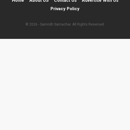
Home
About US
Contact Us
Advertise With Us
Privacy Policy
© 2026 - Samridh Samachar. All Rights Reserved.