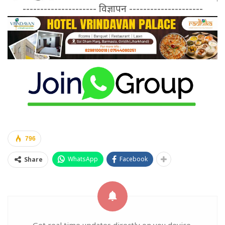
--------------------- विज्ञापन ---------------------
796
WhatsApp
Facebook
Share
Get real time updates directly on you device,