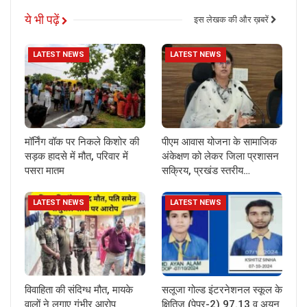
ये भी पढ़ें
इस लेखक की और ख़बरें
LATEST NEWS
LATEST NEWS
मॉर्निंग वॉक पर निकले किशोर की
पीएम आवास योजना के सामाजिक
सड़क हादसे में मौत, परिवार में
अंकेक्षण को लेकर जिला प्रशासन
पसरा मातम
सक्रिय, प्रखंड स्तरीय…
LATEST NEWS
LATEST NEWS
विवाहिता की संदिग्ध मौत, मायके
सलूजा गोल्ड इंटरनेशनल स्कूल के
वालों ने लगाए गंभीर आरोप
क्षितिज (पेपर-2) 97.13 व अयन