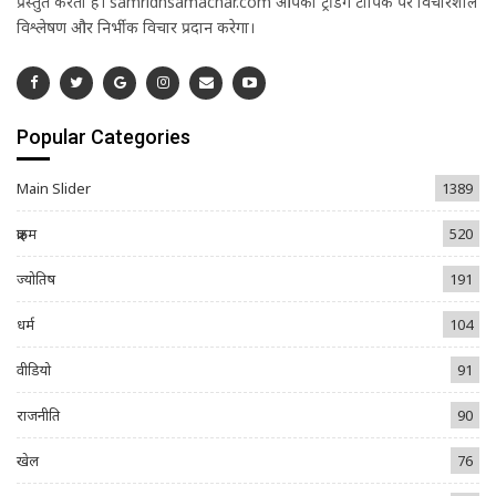
प्रस्तुत करता है। samridhsamachar.com आपको ट्रेंडिंग टॉपिक पर विचारशील
विश्लेषण और निर्भीक विचार प्रदान करेगा।
Popular Categories
Main Slider
1389
क्राइम
520
ज्योतिष
191
धर्म
104
वीडियो
91
राजनीति
90
खेल
76