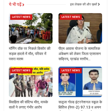
ये भी पढ़ें
इस लेखक की और ख़बरें
LATEST NEWS
LATEST NEWS
मॉर्निंग वॉक पर निकले किशोर की
पीएम आवास योजना के सामाजिक
सड़क हादसे में मौत, परिवार में
अंकेक्षण को लेकर जिला प्रशासन
पसरा मातम
सक्रिय, प्रखंड स्तरीय…
LATEST NEWS
LATEST NEWS
विवाहिता की संदिग्ध मौत, मायके
सलूजा गोल्ड इंटरनेशनल स्कूल के
वालों ने लगाए गंभीर आरोप
क्षितिज (पेपर-2) 97.13 व अयन