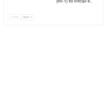
(पेपर-1) 93 परसेंटाइल के…
PREV
NEXT