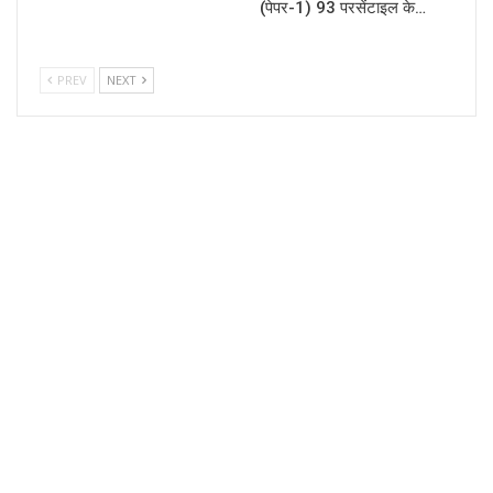
(पेपर-1) 93 परसेंटाइल के…
PREV
NEXT