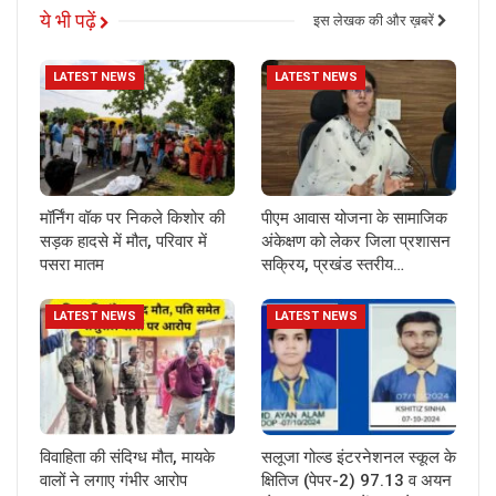
ये भी पढ़ें
इस लेखक की और ख़बरें
LATEST NEWS
LATEST NEWS
मॉर्निंग वॉक पर निकले किशोर की
पीएम आवास योजना के सामाजिक
सड़क हादसे में मौत, परिवार में
अंकेक्षण को लेकर जिला प्रशासन
पसरा मातम
सक्रिय, प्रखंड स्तरीय…
LATEST NEWS
LATEST NEWS
विवाहिता की संदिग्ध मौत, मायके
सलूजा गोल्ड इंटरनेशनल स्कूल के
वालों ने लगाए गंभीर आरोप
क्षितिज (पेपर-2) 97.13 व अयन