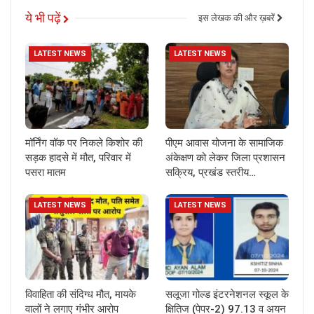
ये भी पढ़ें
इस लेखक की और ख़बरें
LATEST NEWS
LATEST NEWS
मॉर्निंग वॉक पर निकले किशोर की
पीएम आवास योजना के सामाजिक
सड़क हादसे में मौत, परिवार में
अंकेक्षण को लेकर जिला प्रशासन
पसरा मातम
सक्रिय, प्रखंड स्तरीय…
LATEST NEWS
LATEST NEWS
विवाहिता की संदिग्ध मौत, मायके
सलूजा गोल्ड इंटरनेशनल स्कूल के
वालों ने लगाए गंभीर आरोप
क्षितिज (पेपर-2) 97.13 व अयन