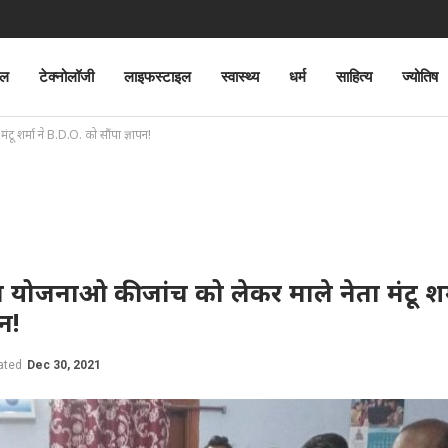
ेल
टेक्नोलॉजी
लाइफस्टाइल
स्वास्थ्य
धर्म
साहित्य
ज्योतिष
ू शर्मा ने B.D.O. को सौंपा ज्ञापन!
 योजनाओ की जांच को लेकर माले नेता मंटू शर्
न!
ated
Dec 30, 2021