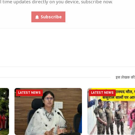
l time updates directly on you device, subscribe now.
Subscribe
इस लेखक की 
LATEST NEWS
LATEST NEWS