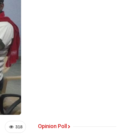
Opinion Poll
318