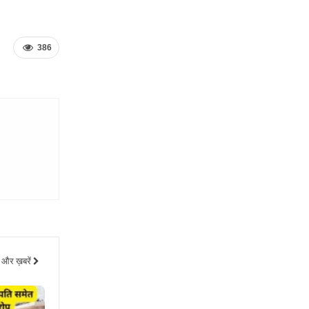
386
और ख़बरें