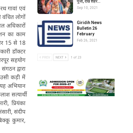
पूजा, देखें शहर…
रथ गावां एवं
Sep 10, 2021
 वंचित लोगों
Giridih News
बाल अधिकारों
Bulletin 26
ंडेशन का काम
February
Feb 26, 2021
और 15 से 18
िकारी डॉक्टर
PREV
NEXT
1 of 23
ं भरपूर सहयोग
संगठन द्वारा
उसी कड़ी में
में यह अभियान
ाश सत्यार्थी
री, प्रियंका
अंसारी, संदीप
िक्कू कुमार,