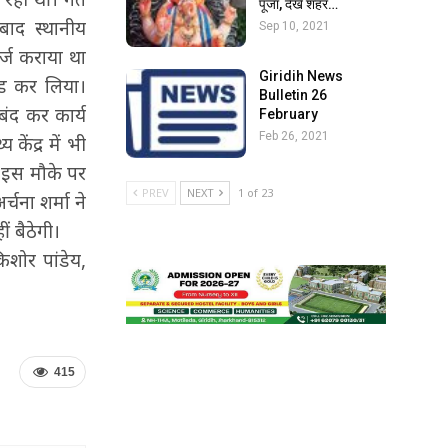
पूजा, देखें शहर…
बाद स्थानीय
Sep 10, 2021
र्ज कराया था
Giridih News
इड कर लिया।
Bulletin 26
ंद कर कार्य
February
Feb 26, 2021
केंद्र में भी
ी। इस मौके पर
PREV
NEXT
1 of 23
चना शर्मा ने
ं बैठेगी।
िशोर पांडेय,
415