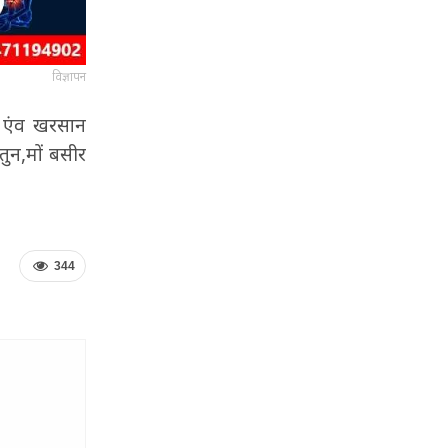
विज्ञापन
य एंव खरसान
ुन,मों बसीर
344