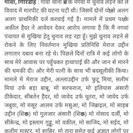
गावां, गिरिडीह
: गावां थाना क्षेत्र के नगवां में चुनाव लड़ने को ले
विवाद में मारपीट की घटना घटी थी। जिसमें दोनों पक्षो से अलग
अलग प्राथमिकी दर्ज करवाई गई है। मामले में प्रथम पक्ष के
अकील हैदर ने आवेदन देकर आरोप लगाया है कि मैं नगवां
पंचायत से मुखिया हेतु चुनाव लड़ रहा हूँ। मुझे चुनाव लड़ने से
रोकने के लिए निवर्तमान मुखिया प्रतिनिधि मेराज उद्दीन
लगातार दबाव बना रहे थे। पिछले दिनों रात्रि में कई लोगो के
साथ मेरे आवास पर पहुँचकर हाथापाई की और जान से मारने
की धमकी दी। और मेरी पत्नी के साथ भी बदसूलीकी किया।
मामले में मेराज उद्दीन, अल्लाउद्दीन उर्फ फुटू मियां, सलीम
मियां उर्फ बड़ा बाबू, मो सरफराज, मो इलियास अंसारी
ठीकेदार, सीबतेन हैदर, मो जावेद उर्फ चुतरा, मो जावेद उर्फ
जबुवा, मो मंसूर आलम उर्फ मसुआ, मो जिब्राइल, मो साहब
उद्दीन (शिक्षक) मो गुलजार अंसारी (शिक्षक) मो नोसाद दर्जी, मो
सीकेन्द्र, मो इस्लाम गुड्डू, मो वकील, मो साजिद, मो सईद, मो
कलीम मास्टर, मो साबिर, मो तारा समेत कई अज्ञात लोगों पर