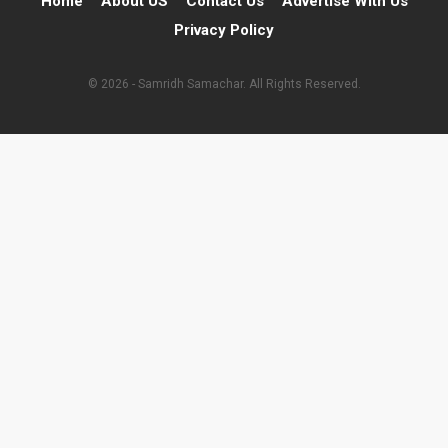
Home
About US
Contact Us
Advertise With Us
Privacy Policy
© 2026 - Samridh Samachar. All Rights Reserved.