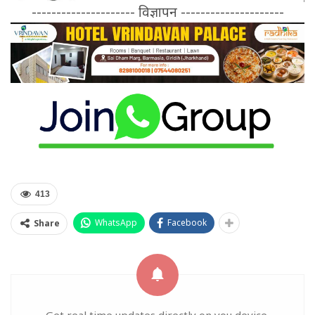
--------------------- विज्ञापन ---------------------
413
WhatsApp
Facebook
Share
Get real time updates directly on you device,