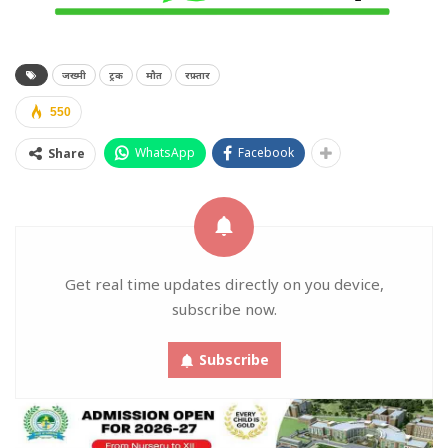
जख्मी
ट्रक
मौत
रफ़्तार
550
WhatsApp
Facebook
Share
Get real time updates directly on you device,
subscribe now.
Subscribe