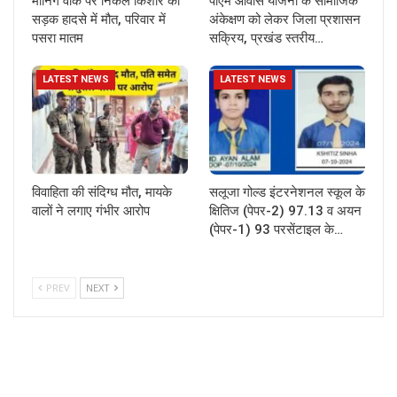
मॉर्निंग वॉक पर निकले किशोर की
पीएम आवास योजना के सामाजिक
सड़क हादसे में मौत, परिवार में
अंकेक्षण को लेकर जिला प्रशासन
पसरा मातम
सक्रिय, प्रखंड स्तरीय…
LATEST NEWS
LATEST NEWS
विवाहिता की संदिग्ध मौत, मायके
सलूजा गोल्ड इंटरनेशनल स्कूल के
वालों ने लगाए गंभीर आरोप
क्षितिज (पेपर-2) 97.13 व अयन
(पेपर-1) 93 परसेंटाइल के…
PREV
NEXT