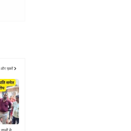
और ख़बरें
वालों ने