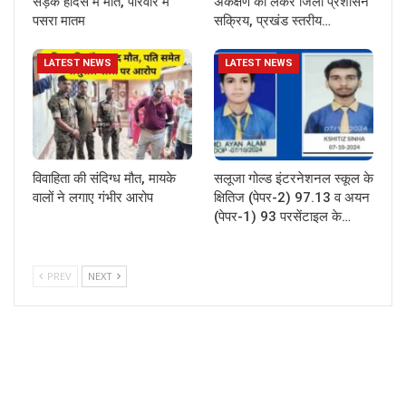
सड़क हादसे में मौत, परिवार में
अंकेक्षण को लेकर जिला प्रशासन
पसरा मातम
सक्रिय, प्रखंड स्तरीय…
LATEST NEWS
LATEST NEWS
विवाहिता की संदिग्ध मौत, मायके
सलूजा गोल्ड इंटरनेशनल स्कूल के
वालों ने लगाए गंभीर आरोप
क्षितिज (पेपर-2) 97.13 व अयन
(पेपर-1) 93 परसेंटाइल के…
PREV
NEXT