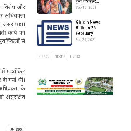
पूजा, देखें शहर…
 का विरोध और
Sep 10, 2021
ार अधिवक्ता
Giridih News
सा असर पड़ा।
Bulletin 26
ती कार्य का
February
मुवक्किलों से
Feb 26, 2021
PREV
NEXT
1 of 23
 में एडवोकेट
र दी गयी थी।
अधिवक्ता के
ो असुरक्षित
390