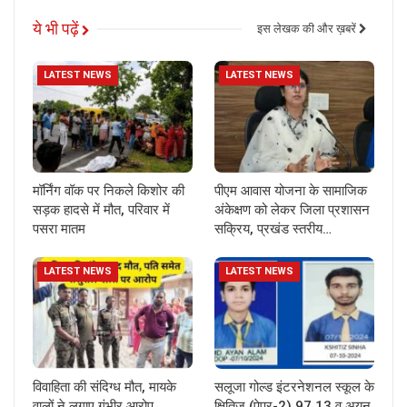
ये भी पढ़ें
इस लेखक की और ख़बरें
LATEST NEWS
LATEST NEWS
मॉर्निंग वॉक पर निकले किशोर की
पीएम आवास योजना के सामाजिक
सड़क हादसे में मौत, परिवार में
अंकेक्षण को लेकर जिला प्रशासन
पसरा मातम
सक्रिय, प्रखंड स्तरीय…
LATEST NEWS
LATEST NEWS
विवाहिता की संदिग्ध मौत, मायके
सलूजा गोल्ड इंटरनेशनल स्कूल के
वालों ने लगाए गंभीर आरोप
क्षितिज (पेपर-2) 97.13 व अयन