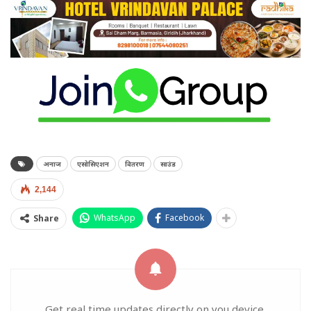
अनाज
एसोसिएशन
वितरण
साउंड
2,144
WhatsApp
Facebook
Share
Get real time updates directly on you device,