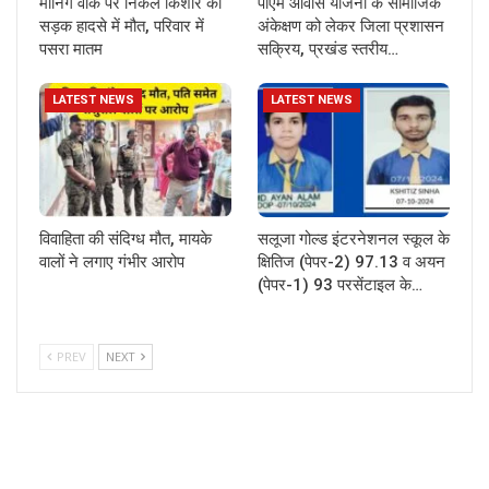
मॉर्निंग वॉक पर निकले किशोर की
पीएम आवास योजना के सामाजिक
सड़क हादसे में मौत, परिवार में
अंकेक्षण को लेकर जिला प्रशासन
पसरा मातम
सक्रिय, प्रखंड स्तरीय…
LATEST NEWS
LATEST NEWS
विवाहिता की संदिग्ध मौत, मायके
सलूजा गोल्ड इंटरनेशनल स्कूल के
वालों ने लगाए गंभीर आरोप
क्षितिज (पेपर-2) 97.13 व अयन
(पेपर-1) 93 परसेंटाइल के…
PREV
NEXT