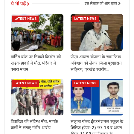
ये भी पढ़ें
इस लेखक की और ख़बरें
LATEST NEWS
LATEST NEWS
मॉर्निंग वॉक पर निकले किशोर की
पीएम आवास योजना के सामाजिक
सड़क हादसे में मौत, परिवार में
अंकेक्षण को लेकर जिला प्रशासन
पसरा मातम
सक्रिय, प्रखंड स्तरीय…
LATEST NEWS
LATEST NEWS
विवाहिता की संदिग्ध मौत, मायके
सलूजा गोल्ड इंटरनेशनल स्कूल के
वालों ने लगाए गंभीर आरोप
क्षितिज (पेपर-2) 97.13 व अयन
(पेपर-1) 93 परसेंटाइल के…