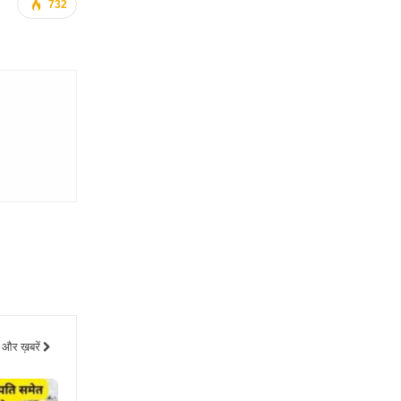
732
और ख़बरें