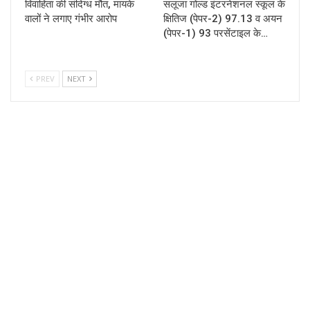
विवाहिता की संदिग्ध मौत, मायके
सलूजा गोल्ड इंटरनेशनल स्कूल के
वालों ने लगाए गंभीर आरोप
क्षितिज (पेपर-2) 97.13 व अयन
(पेपर-1) 93 परसेंटाइल के…
PREV
NEXT