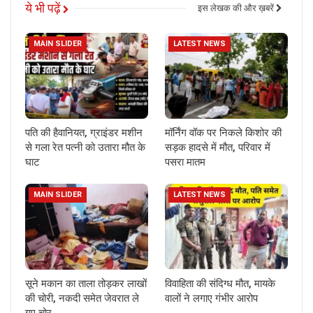
ये भी पढ़ें
इस लेखक की और ख़बरें
MAIN SLIDER
LATEST NEWS
पति की हैवानियत, ग्राइंडर मशीन
मॉर्निंग वॉक पर निकले किशोर की
से गला रेत पत्नी को उतारा मौत के
सड़क हादसे में मौत, परिवार में
घाट
पसरा मातम
MAIN SLIDER
LATEST NEWS
सूने मकान का ताला तोड़कर लाखों
विवाहिता की संदिग्ध मौत, मायके
की चोरी, नकदी समेत जेवरात ले
वालों ने लगाए गंभीर आरोप
गए चोर