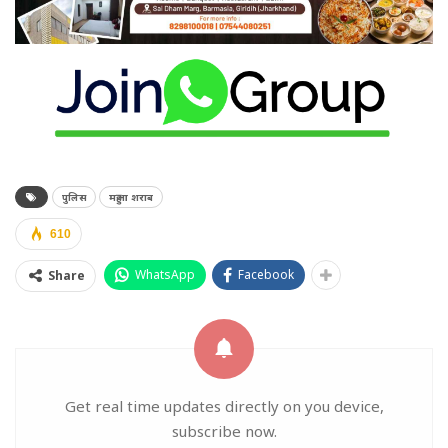
पुलिस
महुआ शराब
610
WhatsApp
Facebook
Share
Get real time updates directly on you device,
subscribe now.