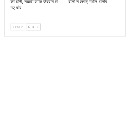
की चोरी, नकदी समेत जेवरात ले
वालों ने लगाए गंभीर आरोप
गए चोर
PREV
NEXT