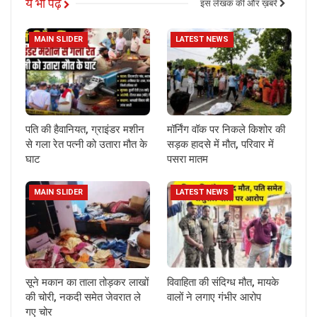
ये भी पढ़ें
इस लेखक की और ख़बरें
MAIN SLIDER
LATEST NEWS
पति की हैवानियत, ग्राइंडर मशीन
मॉर्निंग वॉक पर निकले किशोर की
से गला रेत पत्नी को उतारा मौत के
सड़क हादसे में मौत, परिवार में
घाट
पसरा मातम
MAIN SLIDER
LATEST NEWS
सूने मकान का ताला तोड़कर लाखों
विवाहिता की संदिग्ध मौत, मायके
की चोरी, नकदी समेत जेवरात ले
वालों ने लगाए गंभीर आरोप
गए चोर